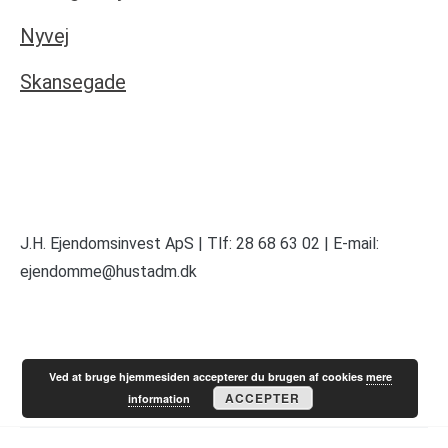
Nyvej
Skansegade
J.H. Ejendomsinvest ApS | Tlf: 28 68 63 02 | E-mail:
ejendomme@hustadm.dk
Ved at bruge hjemmesiden accepterer du brugen af cookies
mere
ACCEPTER
information