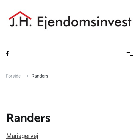
Videre
til
indhold
Forside
Randers
Randers
Mariagervej